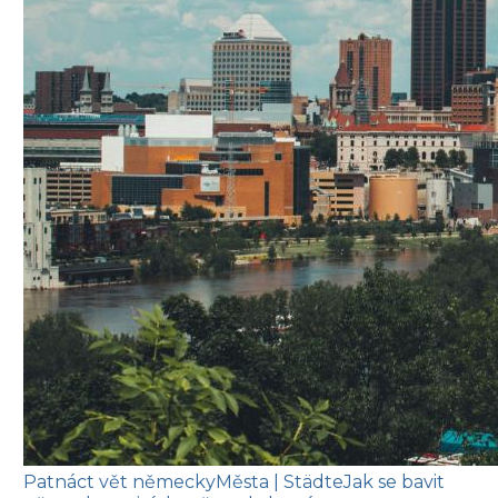
Patnáct vět německy
Města
| Städte
Jak se bavit