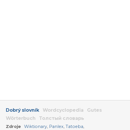
Dobrý slovník
Wordcyclopedia
Gutes
Wörterbuch
Толстый словарь
Zdroje
Wiktionary
,
Panlex
,
Tatoeba
,