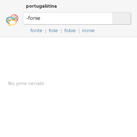
portugalština
fonte
|
folie
|
fobie
|
ironie
Nic jsme nenašli.