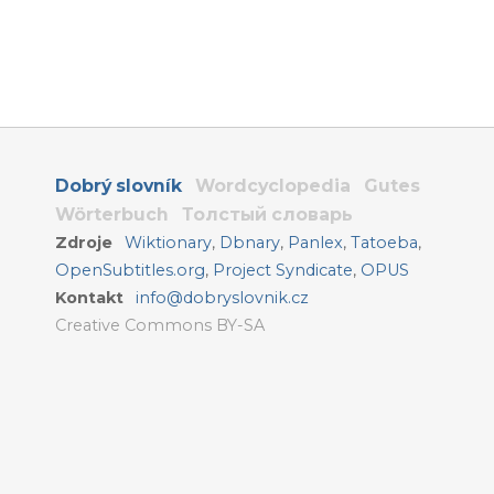
Dobrý slovník
Wordcyclopedia
Gutes
Wörterbuch
Толстый словарь
Zdroje
Wiktionary
,
Dbnary
,
Panlex
,
Tatoeba
,
OpenSubtitles.org
,
Project Syndicate
,
OPUS
Kontakt
info@dobryslovnik.cz
Creative Commons BY-SA