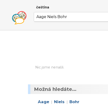
čeština
Nic jsme nenašli.
Možná hledáte...
Aage
Niels
Bohr
|
|