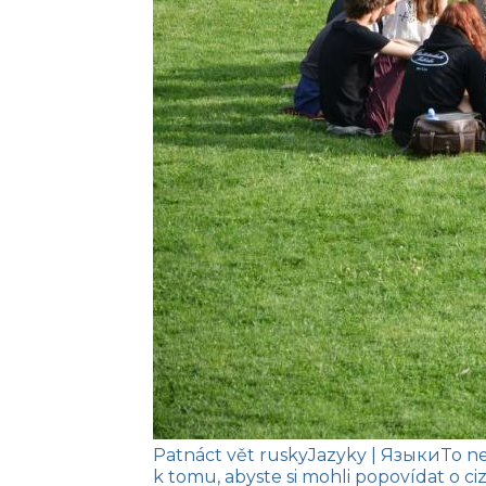
Patnáct vět rusky
Jazyky
| Языки
To ne
k tomu, abyste si mohli popovídat o ciz