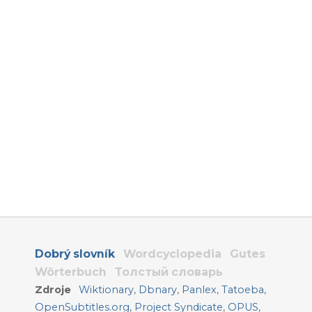
Dobrý slovník
Wordcyclopedia
Gutes
Wörterbuch
Толстый словарь
Zdroje
Wiktionary
,
Dbnary
,
Panlex
,
Tatoeba
,
OpenSubtitles.org
,
Project Syndicate
,
OPUS
,