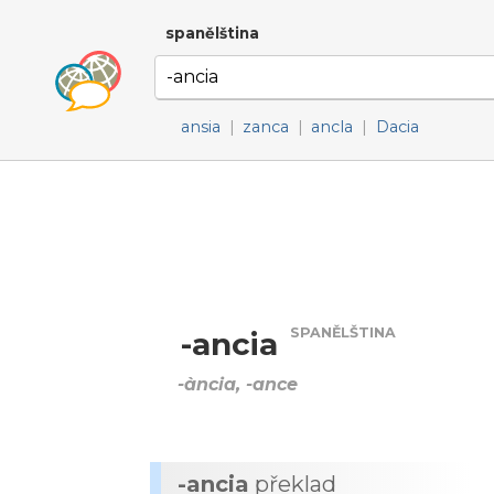
spanělština
ansia
|
zanca
|
ancla
|
Dacia
SPANĚLŠTINA
-ancia
-ància, -ance
-ancia
překlad