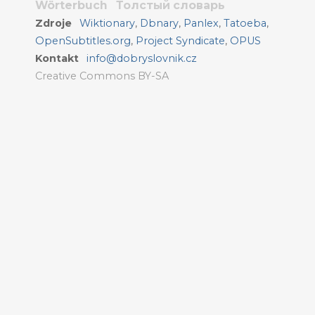
Wörterbuch
Толстый словарь
Zdroje
Wiktionary
,
Dbnary
,
Panlex
,
Tatoeba
,
OpenSubtitles.org
,
Project Syndicate
,
OPUS
Kontakt
info@dobryslovnik.cz
Creative Commons BY-SA