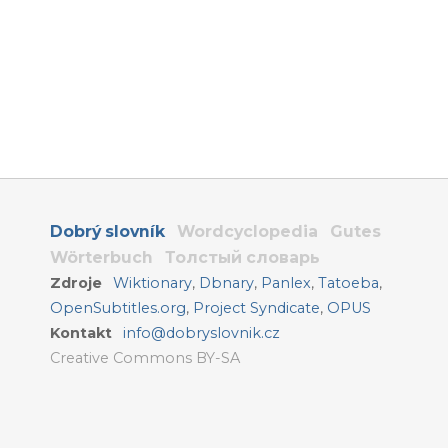
Dobrý slovník
Wordcyclopedia
Gutes
Wörterbuch
Толстый словарь
Zdroje
Wiktionary
,
Dbnary
,
Panlex
,
Tatoeba
,
OpenSubtitles.org
,
Project Syndicate
,
OPUS
Kontakt
info@dobryslovnik.cz
Creative Commons BY-SA