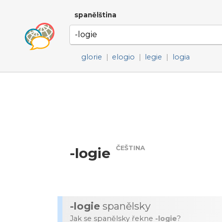
spanělština
glorie
|
elogio
|
legie
|
logia
ČEŠTINA
-logie
-logie
spanělsky
Jak se spanělsky řekne
-logie
?