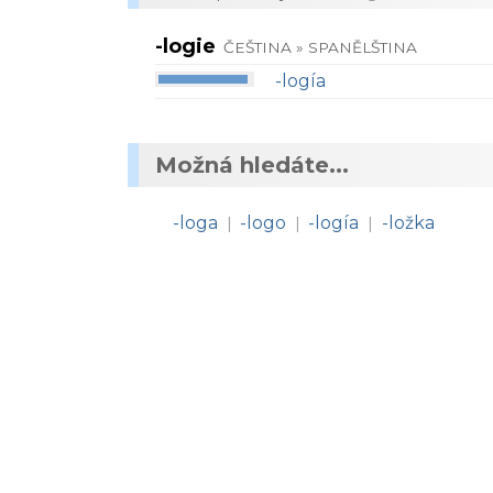
-logie
ČEŠTINA » SPANĚLŠTINA
-logía
Možná hledáte...
-loga
-logo
-logía
-ložka
|
|
|