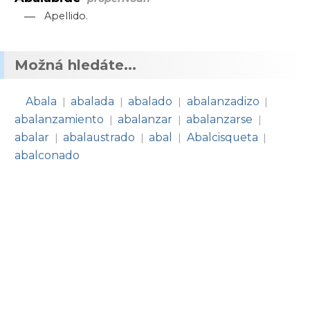
—
Apellido.
Možná hledáte...
Abala
abalada
abalado
abalanzadizo
|
|
|
|
abalanzamiento
abalanzar
abalanzarse
|
|
|
abalar
abalaustrado
abal
Abalcisqueta
|
|
|
|
abalconado