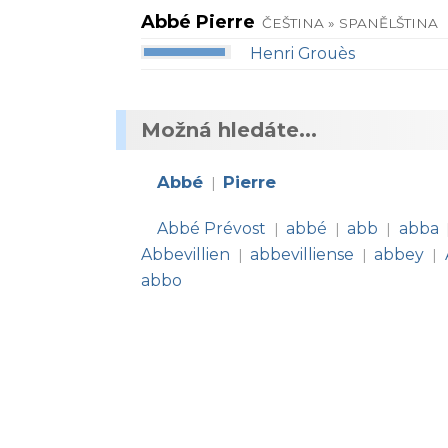
Abbé Pierre
ČEŠTINA » SPANĚLŠTINA
Henri Grouès
Možná hledáte...
Abbé
Pierre
|
Abbé Prévost
abbé
abb
abba
|
|
|
Abbevillien
abbevilliense
abbey
|
|
|
abbo