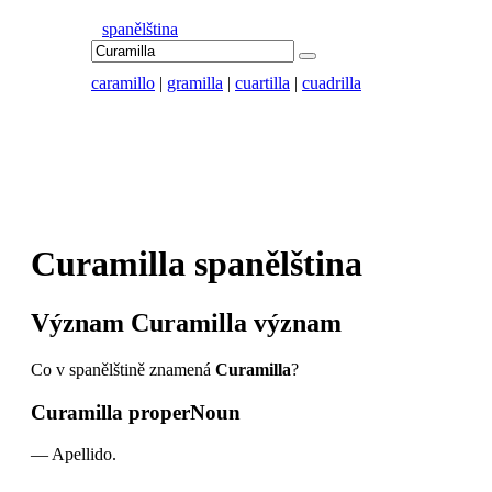
spanělština
caramillo
|
gramilla
|
cuartilla
|
cuadrilla
Curamilla
spanělština
Význam
Curamilla
význam
Co v spanělštině znamená
Curamilla
?
Curamilla
properNoun
—
Apellido.