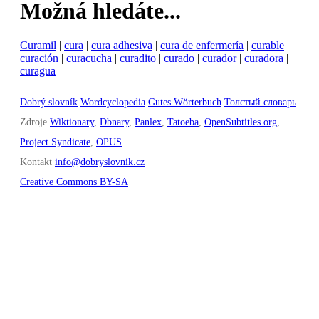
Možná hledáte...
Curamil
|
cura
|
cura adhesiva
|
cura de enfermería
|
curable
|
curación
|
curacucha
|
curadito
|
curado
|
curador
|
curadora
|
curagua
Dobrý slovník
Wordcyclopedia
Gutes Wörterbuch
Толстый словарь
Zdroje
Wiktionary
,
Dbnary
,
Panlex
,
Tatoeba
,
OpenSubtitles.org
,
Project Syndicate
,
OPUS
Kontakt
info@dobryslovnik.cz
Creative Commons BY-SA