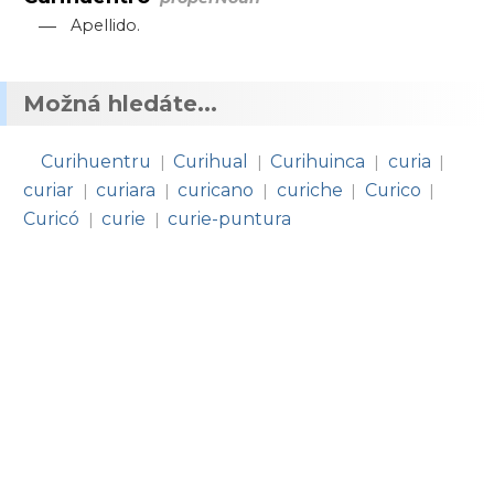
—
Apellido.
Možná hledáte...
Curihuentru
Curihual
Curihuinca
curia
|
|
|
|
curiar
curiara
curicano
curiche
Curico
|
|
|
|
|
Curicó
curie
curie-puntura
|
|