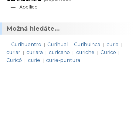
—
Apellido.
Možná hledáte...
Curihuentro
Curihual
Curihuinca
curia
|
|
|
|
curiar
curiara
curicano
curiche
Curico
|
|
|
|
|
Curicó
curie
curie-puntura
|
|