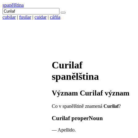
spanělština
cubilar
|
fusilar
|
cuidar
|
cáfila
Curilaf
spanělština
Význam
Curilaf
význam
Co v spanělštině znamená
Curilaf
?
Curilaf
properNoun
—
Apellido.