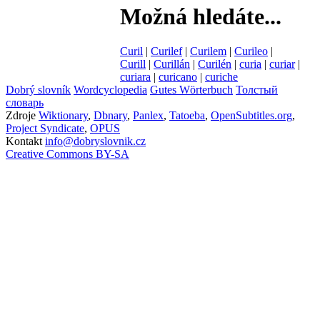
Možná hledáte...
Curil
|
Curilef
|
Curilem
|
Curileo
|
Curill
|
Curillán
|
Curilén
|
curia
|
curiar
|
curiara
|
curicano
|
curiche
Dobrý slovník
Wordcyclopedia
Gutes Wörterbuch
Толстый
словарь
Zdroje
Wiktionary
,
Dbnary
,
Panlex
,
Tatoeba
,
OpenSubtitles.org
,
Project Syndicate
,
OPUS
Kontakt
info@dobryslovnik.cz
Creative Commons BY-SA