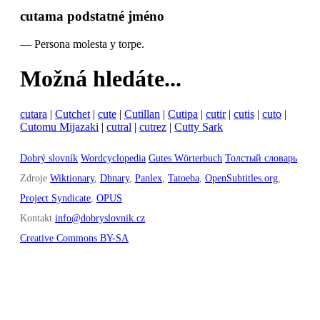
cutama
podstatné jméno
—
Persona molesta y torpe.
Možná hledáte...
cutara
|
Cutchet
|
cute
|
Cutillan
|
Cutipa
|
cutir
|
cutis
|
cuto
|
Cutomu Mijazaki
|
cutral
|
cutrez
|
Cutty Sark
Dobrý slovník
Wordcyclopedia
Gutes Wörterbuch
Толстый словарь
Zdroje
Wiktionary
,
Dbnary
,
Panlex
,
Tatoeba
,
OpenSubtitles.org
,
Project Syndicate
,
OPUS
Kontakt
info@dobryslovnik.cz
Creative Commons BY-SA