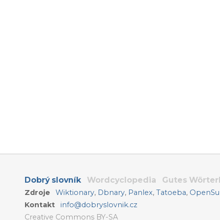
Dobrý slovník
Wordcyclopedia
Gutes Wörte
Zdroje
Wiktionary
,
Dbnary
,
Panlex
,
Tatoeba
,
OpenSub
Kontakt
info@dobryslovnik.cz
Creative Commons BY-SA