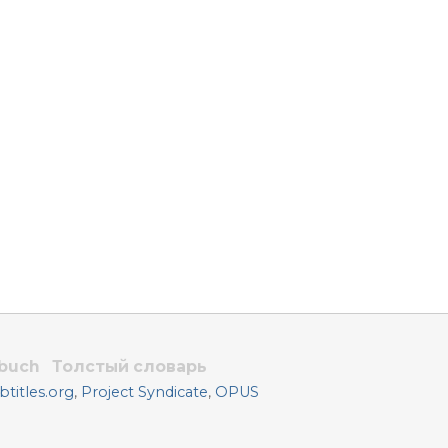
rbuch
Толстый словарь
titles.org
,
Project Syndicate
,
OPUS