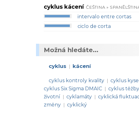
cyklus kácení
ČEŠTINA » SPANĚLŠTIN
intervalo entre cortas
ciclo de corta
Možná hledáte...
cyklus
kácení
|
cyklus kontroly kvality
cyklus kyse
|
cyklus Six Sigma DMAIC
cyklus těžb
|
životní
cyklamáty
cyklická fluktua
|
|
změny
cyklický
|