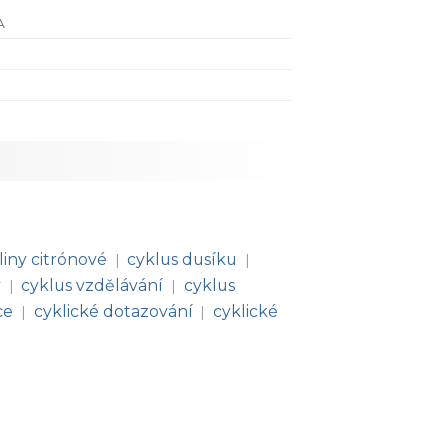
A
liny citrónové
cyklus dusíku
|
|
y
cyklus vzdělávání
cyklus
|
|
ce
cyklické dotazování
cyklické
|
|