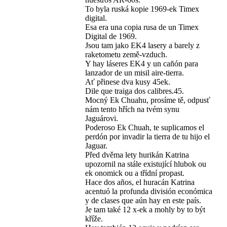
To byla ruská kopie 1969-ek Timex
digital.
Esa era una copia rusa de un Timex
Digital de 1969.
Jsou tam jako EK4 lasery a barely z
raketometu země-vzduch.
Y hay láseres EK4 y un cañón para
lanzador de un misil aire-tierra.
Ať přinese dva kusy 45ek.
Dile que traiga dos calibres.45.
Mocný Ek Chuahu, prosíme tě, odpusť
nám tento hřích na tvém synu
Jaguárovi.
Poderoso Ek Chuah, te suplicamos el
perdón por invadir la tierra de tu hijo el
Jaguar.
Před dvěma lety hurikán Katrina
upozornil na stále existující hlubok ou
ek onomick ou a třídní propast.
Hace dos años, el huracán Katrina
acentuó la profunda división económica
y de clases que aún hay en este país.
Je tam také 12 x-ek a mohly by to být
kříže.