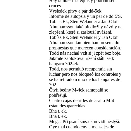
Hay también 12 equis y podrían ser
cruces.
Výsledek pitvy a pár dd-5ek.
Informe de autopsia y un par de dd-5'S.
Tobias Ek, Sten Welander a Jan-Olof
Abrahamsson také předložily návrhy na
zlepšení, které si zaslouží uvážení.
Tobías Ek, Sten Welander y Jan Olof
Abrahamsson también han presentado
propuestas que merecen consideración.
Todd nás nechal vzít si ji zpět bez boje.
Jakmile zablokoval řízení stáhl se k
hangáru 302-ek.
Todd, nos permitió recuperarla sin
luchar pero nos bloqueó los controles y
se ha retirado a uno de los hangares de
302.
Čtyři bedny M-4ek samopalů se
pohřešují.
Cuatro cajas de rifles de asalto M-4
están desaparecidas.
Bha t. ek.
Bha t. ek.
Meg. - Při psaní sms-ek nevidí neslyší.
Oye mal cuando envía mensajes de