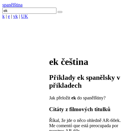
spanělština
k
|
e
|
vk
|
UK
ek
čeština
Příklady
ek
spanělsky v
příkladech
Jak přeložit
ek
do spanělštiny?
Citáty z filmových titulků
Říkal, že jde o něco ohledně AR-60ek.
Me comentó que está preocupada por
nuestros AR-60s.