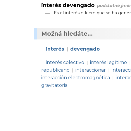
interés devengado
podstatné jmé
—
Es el interés o lucro que se ha gen
Možná hledáte...
interés
devengado
|
interés colectivo
interés legítimo
|
|
republicano
interaccionar
interacc
|
|
interacción electromagnética
intera
|
gravitatoria