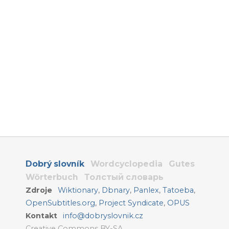
Dobrý slovník
Wordcyclopedia
Gutes
Wörterbuch
Толстый словарь
Zdroje
Wiktionary
,
Dbnary
,
Panlex
,
Tatoeba
,
OpenSubtitles.org
,
Project Syndicate
,
OPUS
Kontakt
info@dobryslovnik.cz
Creative Commons BY-SA