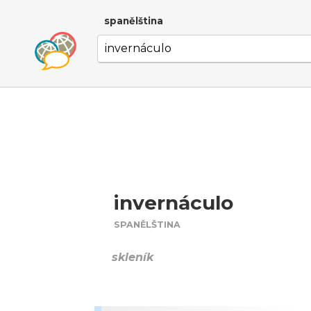
spanělština
invernáculo
SPANĚLŠTINA
skleník