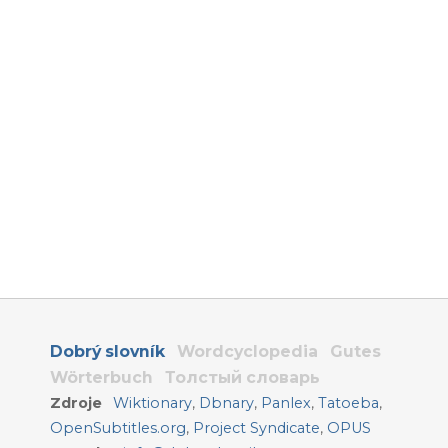
Dobrý slovník
Wordcyclopedia
Gutes
Wörterbuch
Толстый словарь
Zdroje
Wiktionary
,
Dbnary
,
Panlex
,
Tatoeba
,
OpenSubtitles.org
,
Project Syndicate
,
OPUS