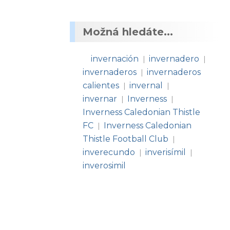
Možná hledáte...
invernación
invernadero
|
|
invernaderos
invernaderos
|
calientes
invernal
|
|
invernar
Inverness
|
|
Inverness Caledonian Thistle
FC
Inverness Caledonian
|
Thistle Football Club
|
inverecundo
inverisímil
|
|
inverosimil