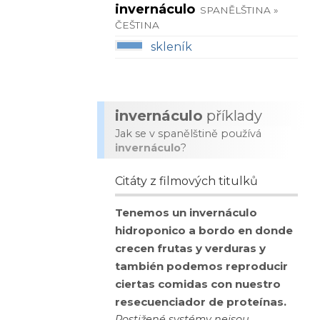
invernáculo
SPANĚLŠTINA »
ČEŠTINA
skleník
invernáculo
příklady
Jak se v spanělštině používá
invernáculo
?
Citáty z filmových titulků
Tenemos un invernáculo
hidroponico a bordo en donde
crecen frutas y verduras y
también podemos reproducir
ciertas comidas con nuestro
resecuenciador de proteínas.
Postižené systémy nejsou