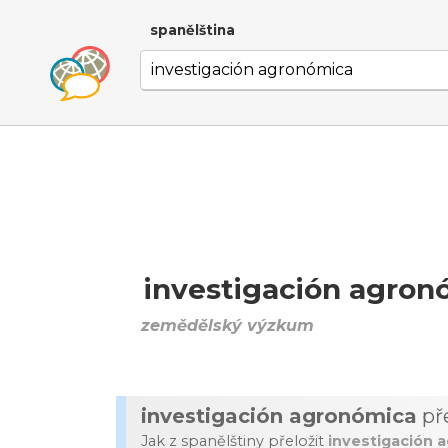
spanělština
investigación agron
zemědělský výzkum
investigación agronómica
př
Jak z spanělštiny přeložit
investigación 