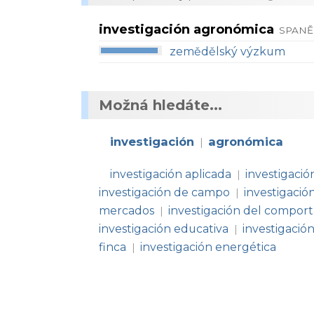
investigación agronómica
SPANĚ
zemědělský výzkum
Možná hledáte...
investigación
agronómica
|
investigación aplicada
investigació
|
investigación de campo
investigació
|
mercados
investigación del compor
|
investigación educativa
investigació
|
finca
investigación energética
|