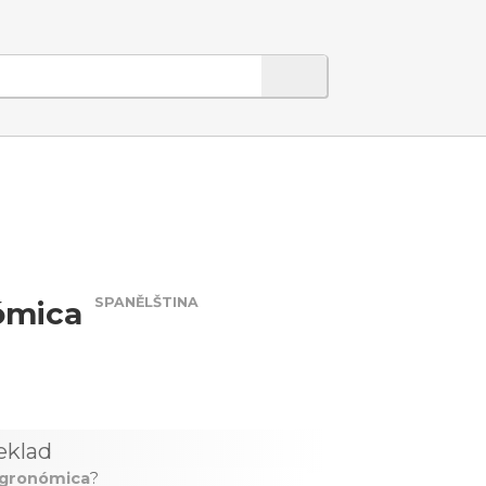
SPANĚLŠTINA
ómica
eklad
agronómica
?