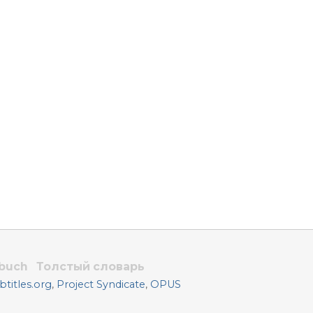
rbuch
Толстый словарь
titles.org
,
Project Syndicate
,
OPUS