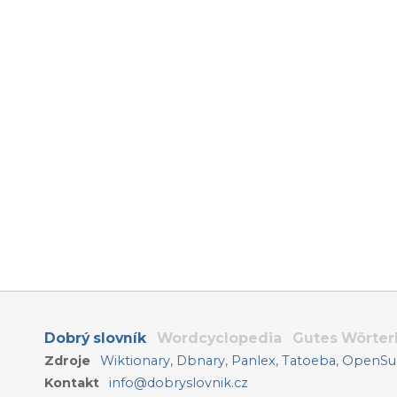
Dobrý slovník
Wordcyclopedia
Gutes Wörte
Zdroje
Wiktionary
,
Dbnary
,
Panlex
,
Tatoeba
,
OpenSub
Kontakt
info@dobryslovnik.cz