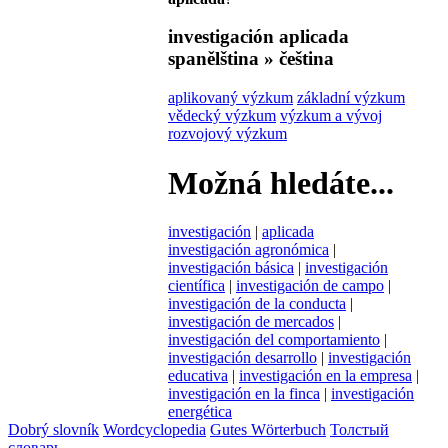
investigación aplicada
spanělština » čeština
aplikovaný výzkum
základní výzkum
vědecký výzkum
výzkum a vývoj
rozvojový výzkum
Možná hledáte...
investigación
|
aplicada
investigación agronómica
|
investigación básica
|
investigación
científica
|
investigación de campo
|
investigación de la conducta
|
investigación de mercados
|
investigación del comportamiento
|
investigación desarrollo
|
investigación
educativa
|
investigación en la empresa
|
investigación en la finca
|
investigación
energética
Dobrý slovník
Wordcyclopedia
Gutes Wörterbuch
Толстый
словарь