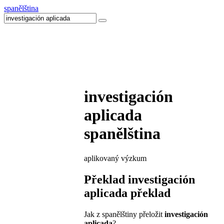
spanělština
investigación
aplicada
spanělština
aplikovaný výzkum
Překlad
investigación
aplicada
překlad
Jak z spanělštiny přeložit
investigación
aplicada
?