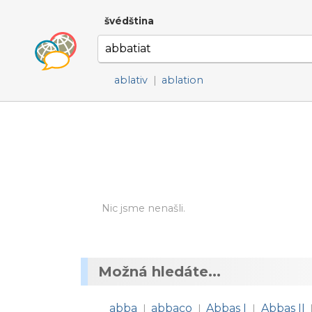
švédština
ablativ
|
ablation
Nic jsme nenašli.
Možná hledáte...
abba
abbaco
Abbas I
Abbas II
|
|
|