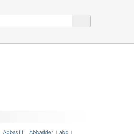
Abbas III
Abbasider
abb
|
|
|
|