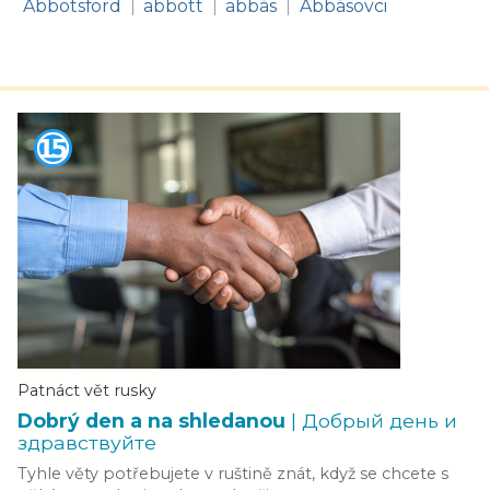
Abbotsford
abbott
abbás
Abbásovci
|
|
|
Patnáct vět rusky
Dobrý den a na shledanou
| Добрый день и
здравствуйте
Tyhle věty potřebujete v ruštině znát, když se chcete s