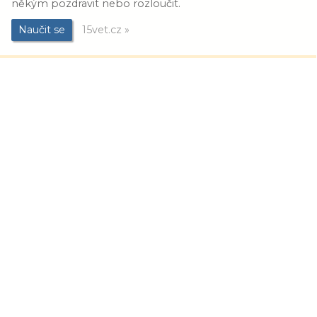
někým pozdravit nebo rozloučit.
Naučit se
15vet.cz »