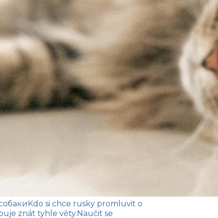
 собаки
Kdo si chce rusky promluvit o
uje znát tyhle věty.
Naučit se