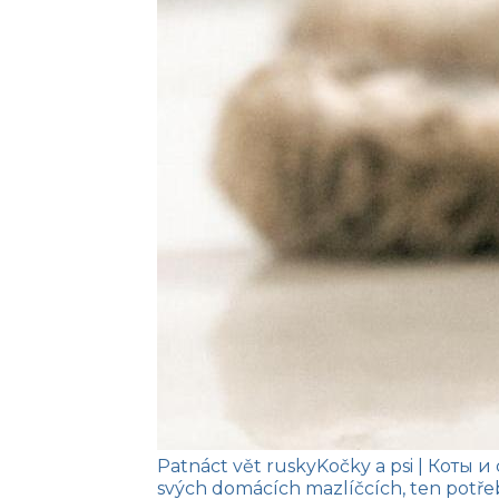
Patnáct vět rusky
Kočky a psi
| Коты и
svých domácích mazlíčcích, ten potřeb