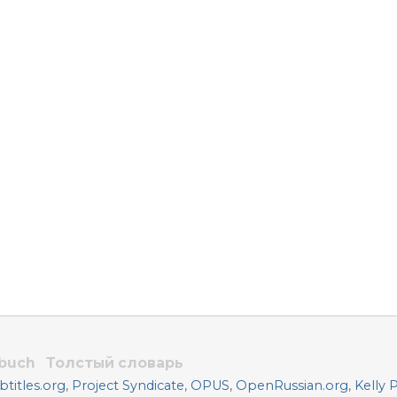
rbuch
Толстый словарь
titles.org
,
Project Syndicate
,
OPUS
,
OpenRussian.org
,
Kelly 