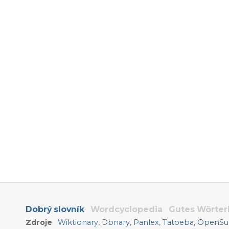
Dobrý slovník
Wordcyclopedia
Gutes Wörte
Zdroje
Wiktionary
,
Dbnary
,
Panlex
,
Tatoeba
,
OpenSub