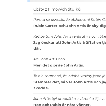
Citáty z filmových titulků
Porota se usnesla, že obžalovaní Rubin Car
Rubin Carter och John Artis är skyldig
Kéž by tam John Artis tenkrát v noci vůbe
Jag önskar att John Artis träffat en tj
där.
Ale John Artis ano.
Men det gjorde John Artis.
To ale znamená, že v době vraždy jsme já 
Stämmer det, så var John Artis och j
skedde.
John Artis byl propuštěn z vězení a žije ve 
Hon och Rubin är nära vänner.