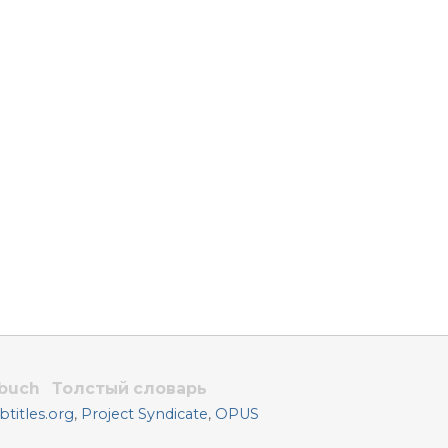
rbuch
Толстый словарь
titles.org
,
Project Syndicate
,
OPUS