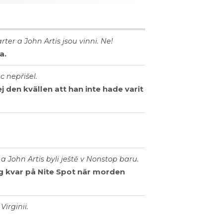
ter a John Artis jsou vinni. Ne!
a.
c nepřišel.
ej den kvällen att han inte hade varit
a John Artis byli ještě v Nonstop baru.
ag kvar på Nite Spot när morden
Virginii.