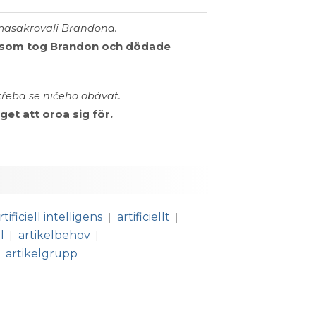
 zmasakrovali Brandona.
na som tog Brandon och dödade
třeba se ničeho obávat.
et att oroa sig för.
rtificiell intelligens
artificiellt
|
|
l
artikelbehov
|
|
artikelgrupp
|