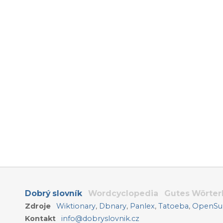
Dobrý slovník
Wordcyclopedia
Gutes Wörte
Zdroje
Wiktionary
,
Dbnary
,
Panlex
,
Tatoeba
,
OpenSub
Kontakt
info@dobryslovnik.cz