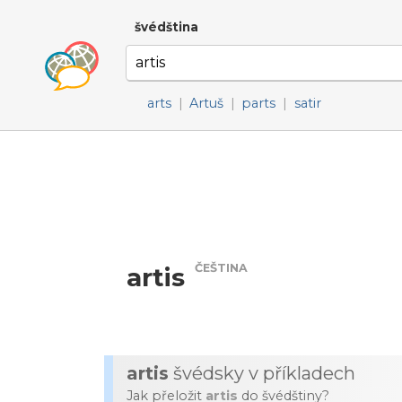
švédština
arts
|
Artuš
|
parts
|
satir
ČEŠTINA
artis
artis
švédsky v příkladech
Jak přeložit
artis
do švédštiny?