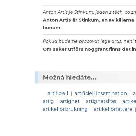
Anton Artis je Stinkum, jeden z těch, co
Anton Artis är Stinkum, en av killar
honom.
Pokud budeme pracovat lege artis, není 
Om saker utförs noggrant finns det ing
Možná hledáte...
artificiell
artificiell insemination
a
|
|
artig
artighet
artighetsfras
artike
|
|
|
artikelförbrukning
artikelförfattare
|