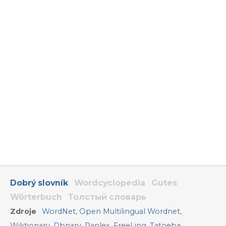
Dobrý slovník
Wordcyclopedia
Gutes
Wörterbuch
Толстый словарь
Zdroje
WordNet
,
Open Multilingual Wordnet
,
Wiktionary
,
Dbnary
,
Panlex
,
FreeLing
,
Tatoeba
,