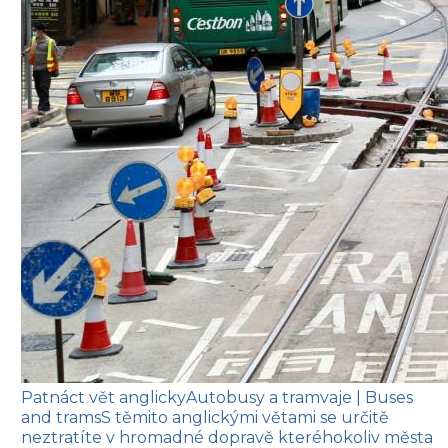
Patnáct vět anglicky
Autobusy a tramvaje
| Buses
and trams
S těmito anglickými větami se určitě
neztratíte v hromadné dopravě kteréhokoliv města