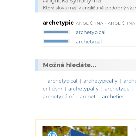
Anglická synonyma
Která slova mají v angličtině podobný vý
archetypic
ANGLIČTINA » ANGLIČTINA
archetypical
archetypal
Možná hledáte...
archetypical
archetypically
arch
|
|
criticism
archetypally
archetype
|
|
|
archetypální
archet
archetier
|
|