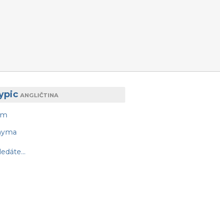
ypic
ANGLIČTINA
am
nyma
edáte...