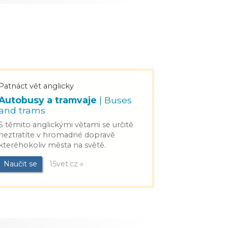
Patnáct vět anglicky
Autobusy a tramvaje
| Buses
and trams
S těmito anglickými větami se určitě
neztratíte v hromadné dopravě
kteréhokoliv města na světě.
Naučit se
15vet.cz »