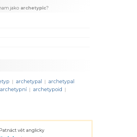
znam jako
archetypic
?
etyp
archetypal
archetypal
|
|
archetypní
archetypoid
|
|
Patnáct vět anglicky