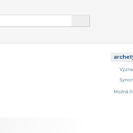
archet
Význ
Syno
Možná hl