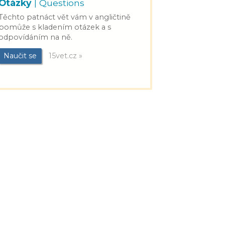
Otázky
| Questions
Těchto patnáct vět vám v angličtině
pomůže s kladením otázek a s
odpovídáním na ně.
Naučit se
15vet.cz »