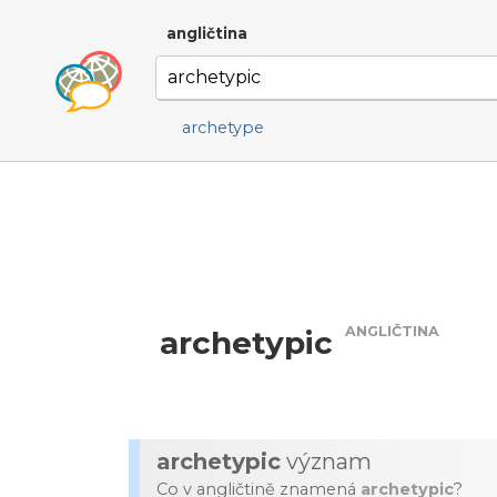
angličtina
archetype
ANGLIČTINA
archetypic
archetypic
význam
Co v angličtině znamená
archetypic
?