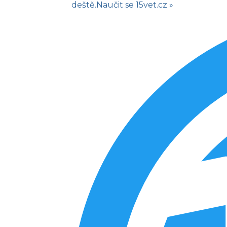
deště.
Naučit se
15vet.cz »