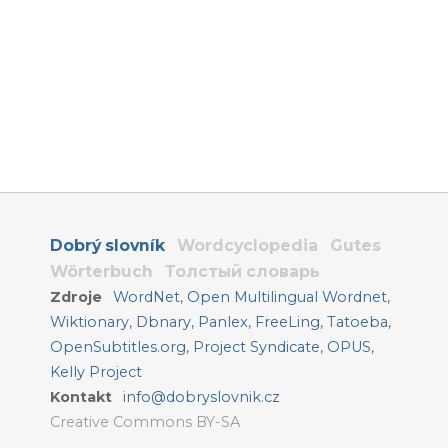
Dobrý slovník
Wordcyclopedia
Gutes
Wörterbuch
Толстый словарь
Zdroje
WordNet
,
Open Multilingual Wordnet
,
Wiktionary
,
Dbnary
,
Panlex
,
FreeLing
,
Tatoeba
,
OpenSubtitles.org
,
Project Syndicate
,
OPUS
,
Kelly Project
Kontakt
info@dobryslovnik.cz
Creative Commons BY-SA