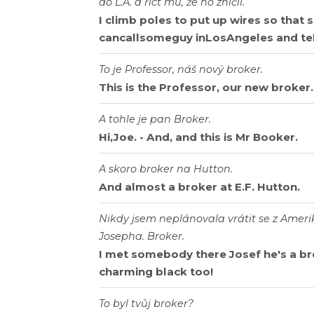
do L.A. a říct mu, že ho zničil.
I climb poles to put up wires so that
cancallsomeguy inLosAngeles and tel
To je Professor, náš nový broker.
This is the Professor, our new broker.
A tohle je pan Broker.
Hi,Joe. - And, and this is Mr Booker.
A skoro broker na Hutton.
And almost a broker at E.F. Hutton.
Nikdy jsem neplánovala vrátit se z Ameri
Josepha. Broker.
I met somebody there Josef he's a br
charming black too!
To byl tvůj broker?