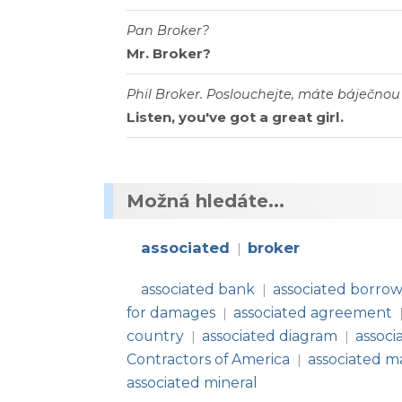
Pan Broker?
Mr. Broker?
Phil Broker. Poslouchejte, máte báječnou 
Listen, you've got a great girl.
Možná hledáte...
associated
broker
|
associated bank
associated borro
|
for damages
associated agreement
|
country
associated diagram
associ
|
|
Contractors of America
associated ma
|
associated mineral