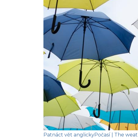
Patnáct vět anglicky
Počasí
| The wea