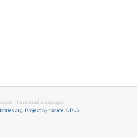
rbuch
Толстый словарь
titles.org
,
Project Syndicate
,
OPUS