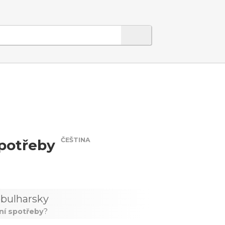
ČEŠTINA
spotřeby
bulharsky
ení spotřeby
?