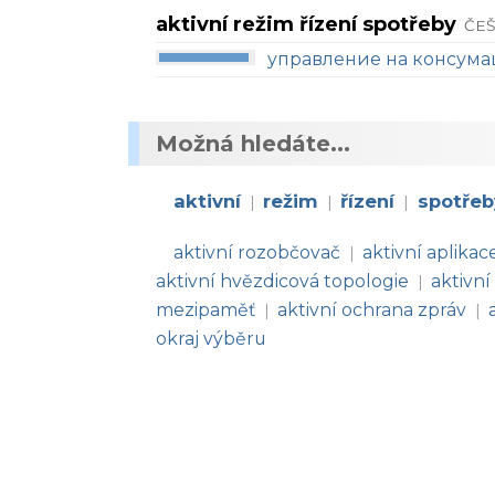
aktivní režim řízení spotřeby
ČEŠ
управление на консума
Možná hledáte...
aktivní
režim
řízení
spotřeb
|
|
|
aktivní rozobčovač
aktivní aplikac
|
aktivní hvězdicová topologie
aktivní
|
mezipaměť
aktivní ochrana zpráv
|
|
okraj výběru