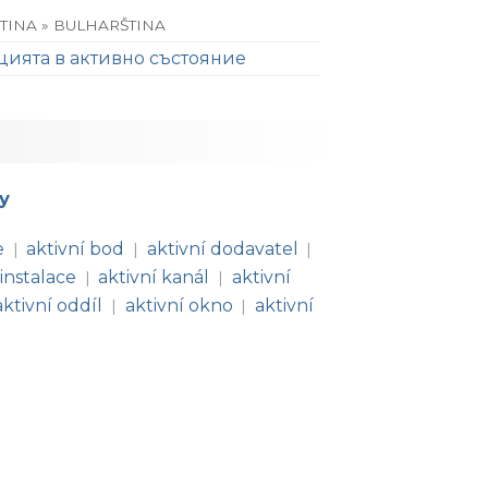
TINA » BULHARŠTINA
цията в активно състояние
y
e
aktivní bod
aktivní dodavatel
|
|
|
 instalace
aktivní kanál
aktivní
|
|
aktivní oddíl
aktivní okno
aktivní
|
|