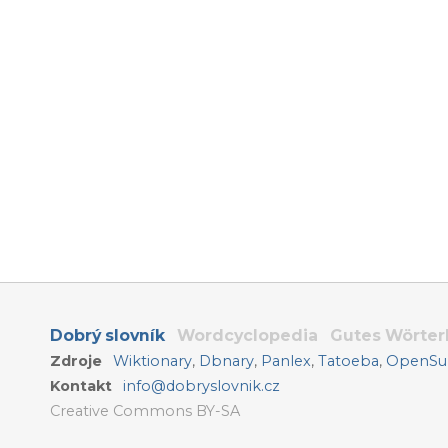
Dobrý slovník
Wordcyclopedia
Gutes Wörte
Zdroje
Wiktionary
,
Dbnary
,
Panlex
,
Tatoeba
,
OpenSub
Kontakt
info@dobryslovnik.cz
Creative Commons BY-SA