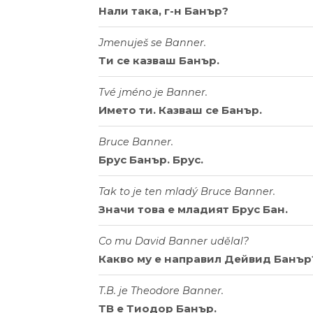
Нали така, г-н Банър?
Jmenuješ se Banner.
Ти се казваш Банър.
Tvé jméno je Banner.
Името ти. Казваш се Банър.
Bruce Banner.
Брус Банър. Брус.
Tak to je ten mladý Bruce Banner.
Значи това е младият Брус Бан.
Co mu David Banner udělal?
Какво му е направил Дейвид Банър
T.B. je Theodore Banner.
ТВ е Тиодор Банър.