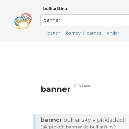
bulharština
baner
|
barney
|
barnes
|
ander
ČEŠTINA
banner
banner
bulharsky v příkladech
Jak přeložit
banner
do bulharštiny?