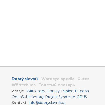
Dobrý slovník
Wordcyclopedia
Gutes
Wörterbuch
Толстый словарь
Zdroje
Wiktionary
,
Dbnary
,
Panlex
,
Tatoeba
,
OpenSubtitles.org
,
Project Syndicate
,
OPUS
Kontakt
info@dobryslovnik.cz