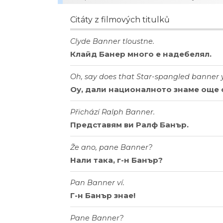
Citáty z filmových titulků
Clyde Banner tloustne.
Клайд Банер много е надебелял.
Oh, say does that Star-spangled banner 
Оу, дали националното знаме още 
Přichází Ralph Banner.
Представям ви Ралф Банър.
Že ano, pane Banner?
Нали така, г-н Банър?
Pan Banner ví.
Г-н Банър знае!
Pane Banner?