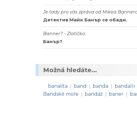
Je tady pro vás zpráva od Mikea Bannera.
Детектив Майк Банър се обади.
Banner? - Zlatíčko.
Банър?
Možná hledáte...
banalita
band
banda
bandalír
|
|
|
Bandské moře
bandáž
baner
ba
|
|
|