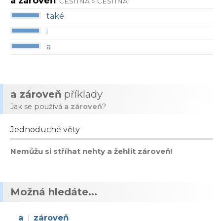
a zároveň
ČEŠTINA » ČEŠTINA
také
i
a
a zároveň
příklady
Jak se používá
a zároveň
?
Jednoduché věty
Nemůžu si stříhat nehty a žehlit zároveň!
Možná hledáte...
a
zároveň
|