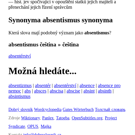
—
hist.
jev spočívající v opouštění statků jejich majiteli a
přenechání jejich řízení správcům
Synonyma
absentismus
synonyma
Která slova mají podobný význam jako
absentismus
?
absentismus
čeština » čeština
absentérství
Možná hledáte...
absentizmus
|
absentér
|
absentérství
|
absence
|
absence pro
nemoc
|
abs
|
absces
|
abscisa
|
abscise
|
absint
|
absinth
|
absintismus
Dobrý slovník
Wordcyclopedia
Gutes Wörterbuch
Толстый словарь
Zdroje
Wiktionary
,
Panlex
,
Tatoeba
,
OpenSubtitles.org
,
Project
Syndicate
,
OPUS
,
Majka
Kontakt
info@dobryslovnik.cz