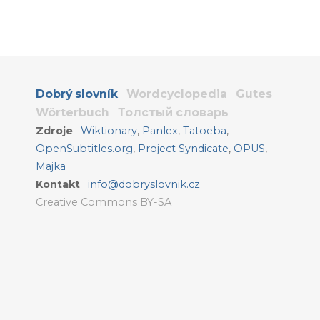
Dobrý slovník
Wordcyclopedia
Gutes
Wörterbuch
Толстый словарь
Zdroje
Wiktionary
,
Panlex
,
Tatoeba
,
OpenSubtitles.org
,
Project Syndicate
,
OPUS
,
Majka
Kontakt
info@dobryslovnik.cz
Creative Commons BY-SA