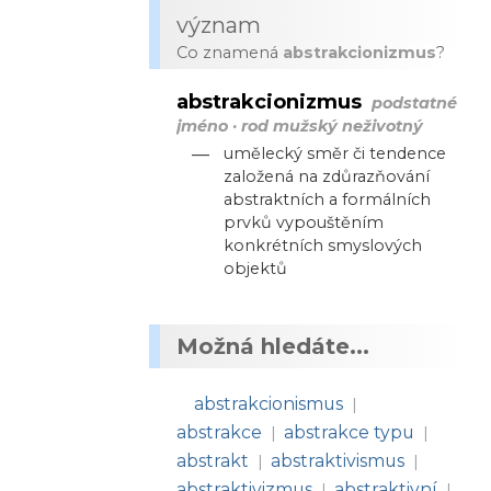
význam
Co znamená
abstrakcionizmus
?
abstrakcionizmus
podstatné
jméno · rod mužský neživotný
—
umělecký směr či tendence
založená na zdůrazňování
abstraktních a formálních
prvků vypouštěním
konkrétních smyslových
objektů
Možná hledáte...
abstrakcionismus
|
abstrakce
abstrakce typu
|
|
abstrakt
abstraktivismus
|
|
abstraktivizmus
abstraktivní
|
|