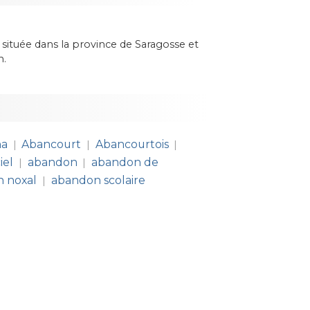
ituée dans la province de Saragosse et
n.
na
Abancourt
Abancourtois
|
|
|
iel
abandon
abandon de
|
|
 noxal
abandon scolaire
|