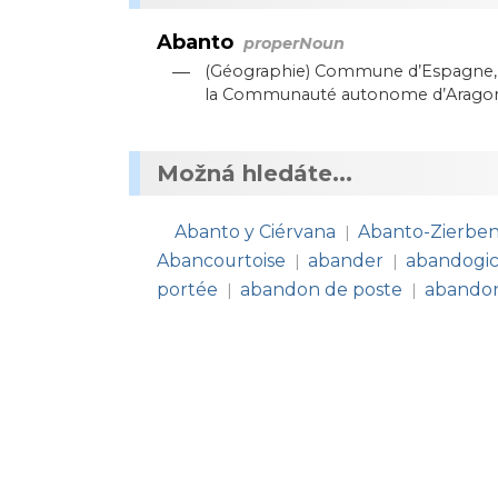
Abanto
properNoun
—
(Géographie) Commune d’Espagne, s
la Communauté autonome d’Arago
Možná hledáte...
Abanto y Ciérvana
Abanto-Zierbe
|
Abancourtoise
abander
abandogic
|
|
portée
abandon de poste
abandon
|
|