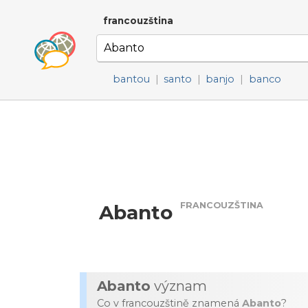
francouzština
bantou
|
santo
|
banjo
|
banco
FRANCOUZŠTINA
Abanto
Abanto
význam
Co v francouzštině znamená
Abanto
?