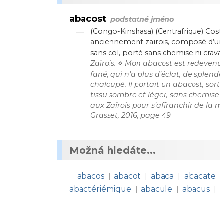
abacost
podstatné jméno
—
(Congo-Kinshasa) (Centrafrique) Cos
anciennement zaïrois, composé d’u
sans col, porté sans chemise ni crava
⋄
Zaïrois.
Mon abacost est redevenu
fané, qui n’a plus d’éclat, de splend
chaloupé. Il portait un abacost, so
tissu sombre et léger, sans chemis
aux Zaïrois pour s’affranchir de la 
Grasset, 2016, page 49
Možná hledáte...
abacos
abacot
abaca
abacate
|
|
|
abactériémique
abacule
abacus
|
|
|