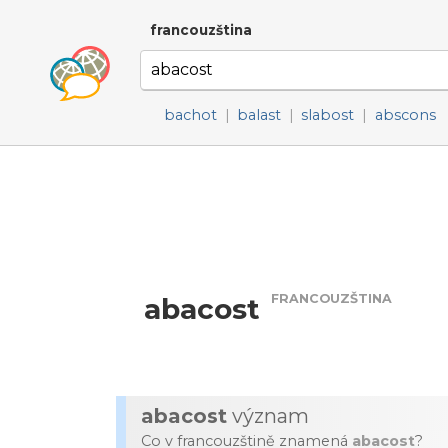
francouzština
bachot
|
balast
|
slabost
|
abscons
FRANCOUZŠTINA
abacost
abacost
význam
Co v francouzštině znamená
abacost
?