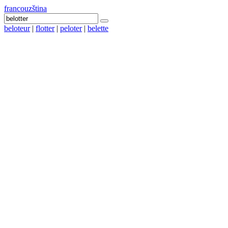
francouzština
beloteur
|
flotter
|
peloter
|
belette