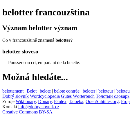
belotter
francouzština
Význam
belotter
význam
Co v francouzštině znamená
belotter
?
belotter
sloveso
—
Pousser son cri, en parlant de la belette.
Možná hledáte...
belottement
|
Belot
|
belote
|
belote contrée
|
beloter
|
beloteur
|
beloteu
Dobrý slovník
Wordcyclopedia
Gutes Wörterbuch
Толстый словарь
Zdroje
Wiktionary
,
Dbnary
,
Panlex
,
Tatoeba
,
OpenSubtitles.org
,
Proj
Kontakt
info@dobryslovnik.cz
Creative Commons BY-SA