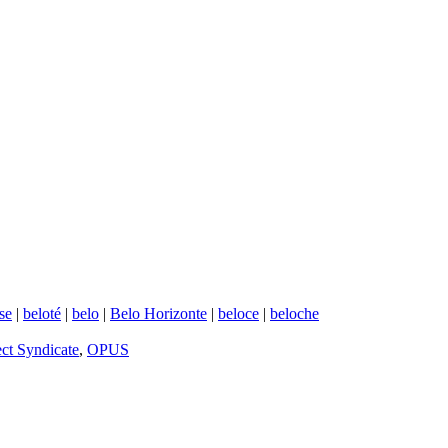
se
|
beloté
|
belo
|
Belo Horizonte
|
beloce
|
beloche
ect Syndicate
,
OPUS