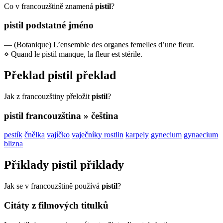
Co v francouzštině znamená
pistil
?
pistil
podstatné jméno
—
(Botanique) L’ensemble des organes femelles d’une fleur.
⋄
Quand le pistil manque, la fleur est stérile.
Překlad
pistil
překlad
Jak z francouzštiny přeložit
pistil
?
pistil
francouzština » čeština
pestík
čnělka
vajíčko
vaječníky rostlin
karpely
gynecium
gynaecium
blizna
Příklady
pistil
příklady
Jak se v francouzštině používá
pistil
?
Citáty z filmových titulků