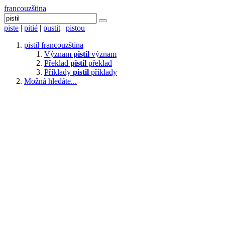
francouzština
piste
|
pitié
|
pustit
|
pistou
pistil
francouzština
Význam
pistil
význam
Překlad
pistil
překlad
Příklady
pistil
příklady
Možná hledáte...