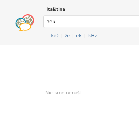
italština
kéž
|
že
|
ek
|
kHz
Nic jsme nenašli.