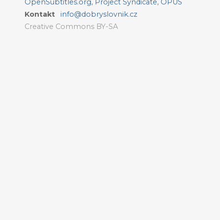
OpenSubtitles.org
,
Project Syndicate
,
OPUS
Kontakt
info@dobryslovnik.cz
Creative Commons BY-SA