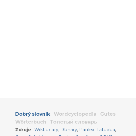
Dobrý slovník
Wordcyclopedia
Gutes
Wörterbuch
Толстый словарь
Zdroje
Wiktionary
,
Dbnary
,
Panlex
,
Tatoeba
,