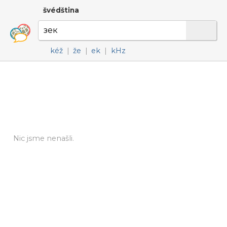
švédština
kéž
|
že
|
ek
|
kHz
Nic jsme nenašli.