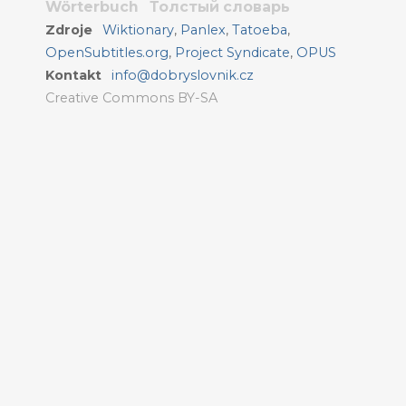
Wörterbuch
Толстый словарь
Zdroje
Wiktionary
,
Panlex
,
Tatoeba
,
OpenSubtitles.org
,
Project Syndicate
,
OPUS
Kontakt
info@dobryslovnik.cz
Creative Commons BY-SA