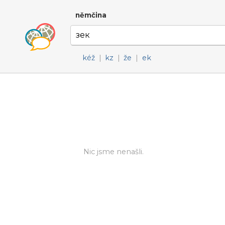
němčina
kéž
|
kz
|
že
|
ek
Nic jsme nenašli.