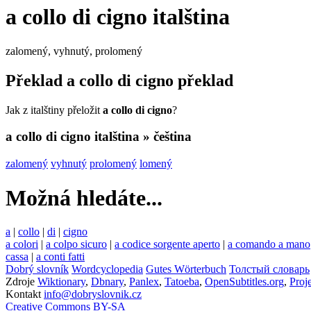
a collo di cigno
italština
zalomený, vyhnutý, prolomený
Překlad
a collo di cigno
překlad
Jak z italštiny přeložit
a collo di cigno
?
a collo di cigno
italština » čeština
zalomený
vyhnutý
prolomený
lomený
Možná hledáte...
a
|
collo
|
di
|
cigno
a colori
|
a colpo sicuro
|
a codice sorgente aperto
|
a comando a mano
cassa
|
a conti fatti
Dobrý slovník
Wordcyclopedia
Gutes Wörterbuch
Толстый словарь
Zdroje
Wiktionary
,
Dbnary
,
Panlex
,
Tatoeba
,
OpenSubtitles.org
,
Proj
Kontakt
info@dobryslovnik.cz
Creative Commons BY-SA