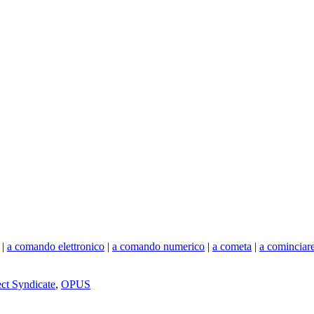
|
a comando elettronico
|
a comando numerico
|
a cometa
|
a cominciar
ect Syndicate
,
OPUS