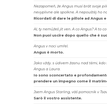
Nezapomeň, že Angus musí brát svoje pilulk
nevyplivne ale spolkne. A nepouštěj ho n
Ricordati di dare le pillole ad Angus e
Al, ty nemůžeš jít ven. A co Angus? A to co
Non puoi uscire dopo quello che è suc
Angus v noci umřel.
Angus è morto.
Jako vždy. s údivem žasnu nad těmi, kdo
Angus a Laura.
Io sono sconcertato e profondamente 
prendere un impegno come il matrim
Jsem Angus Starling, váš pomocník v Tsav
Sarò il vostro assistente.