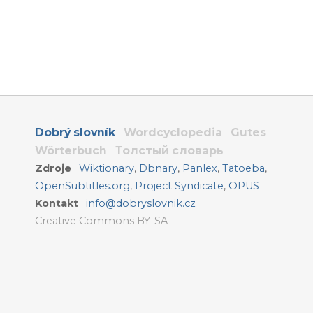
Dobrý slovník
Wordcyclopedia
Gutes
Wörterbuch
Толстый словарь
Zdroje
Wiktionary
,
Dbnary
,
Panlex
,
Tatoeba
,
OpenSubtitles.org
,
Project Syndicate
,
OPUS
Kontakt
info@dobryslovnik.cz
Creative Commons BY-SA