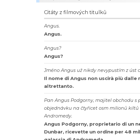
Citáty z filmových titulků
Angus.
Angus.
Angus?
Angus?
Jméno Angus už nikdy nevypustím z úst a
Il nome di Angus non uscirà più dalle 
altrettanto.
Pan Angus Podgorny, majitel obchodu s 
objednávku na čtyřicet osm milionů kiltů
Andromedy.
Angus Podgorny, proprietario di un n
Dunbar, ricevette un ordine per 48 mili
galassia di Andromeda.