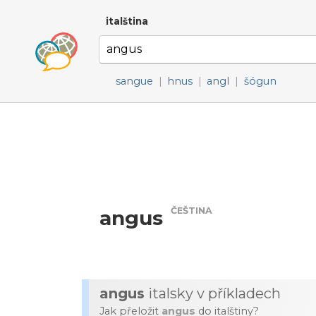
italština
sangue
|
hnus
|
angl
|
šógun
ČEŠTINA
angus
angus
italsky v příkladech
Jak přeložit
angus
do italštiny?