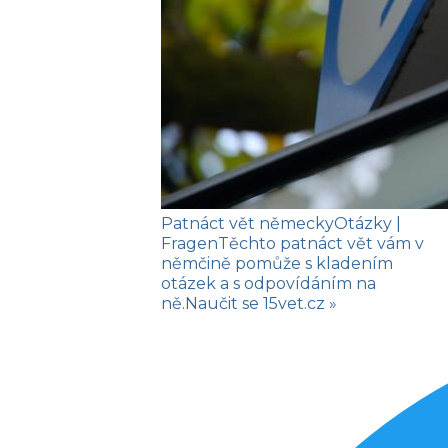
Patnáct vět německy
Otázky
|
Fragen
Těchto patnáct vět vám v
němčině pomůže s kladením
otázek a s odpovídáním na
ně.
Naučit se
15vet.cz »