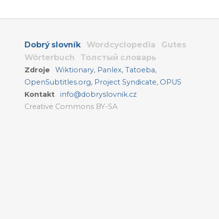
Dobrý slovník
Wordcyclopedia
Gutes
Wörterbuch
Толстый словарь
Zdroje
Wiktionary
,
Panlex
,
Tatoeba
,
OpenSubtitles.org
,
Project Syndicate
,
OPUS
Kontakt
info@dobryslovnik.cz
Creative Commons BY-SA