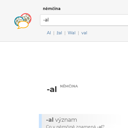
němčina
Al
|
žal
|
Wal
|
val
NĚMČINA
-al
-al
význam
Co v němčině znamená
-al
?