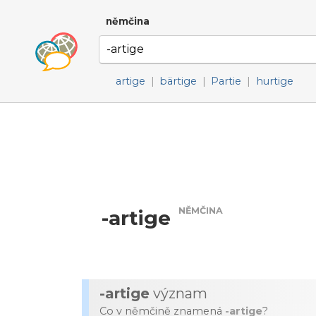
němčina
artige
|
bärtige
|
Partie
|
hurtige
NĚMČINA
-artige
-artige
význam
Co v němčině znamená
-artige
?