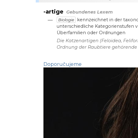
-artige
Gebundenes Lexem
—
kennzeichnet in der taxo
Biologie
unterschiedliche Kategorienstufen 
Überfamilien oder Ordnungen
Die Katzenartigen (Feloidea, Felifo
Ordnung der Raubtiere gehörende 
Doporučujeme