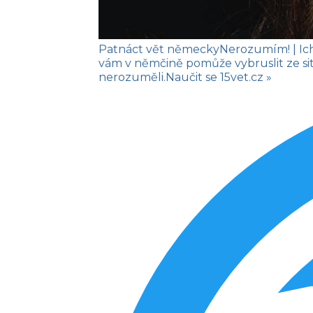
Patnáct vět německy
Nerozumím!
| I
vám v němčině pomůže vybruslit ze si
nerozuměli.
Naučit se
15vet.cz »