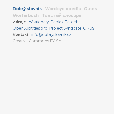
Dobrý slovník
Wordcyclopedia
Gutes
Wörterbuch
Толстый словарь
Zdroje
Wiktionary
,
Panlex
,
Tatoeba
,
OpenSubtitles.org
,
Project Syndicate
,
OPUS
Kontakt
info@dobryslovnik.cz
Creative Commons BY-SA