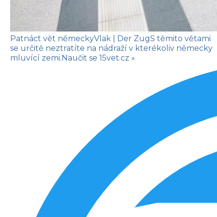
Patnáct vět německy
Vlak
| Der Zug
S těmito větami
se určitě neztratíte na nádraží v kterékoliv německy
mluvící zemi.
Naučit se
15vet.cz »