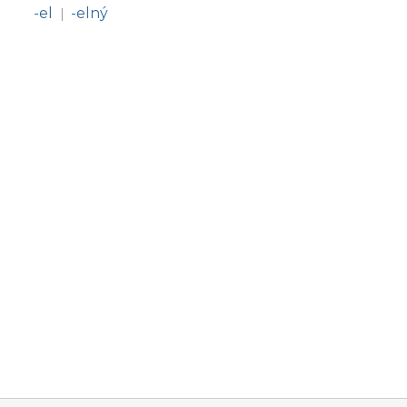
-el
-elný
|