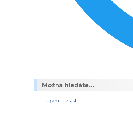
Možná hledáte...
-gam
-gast
|