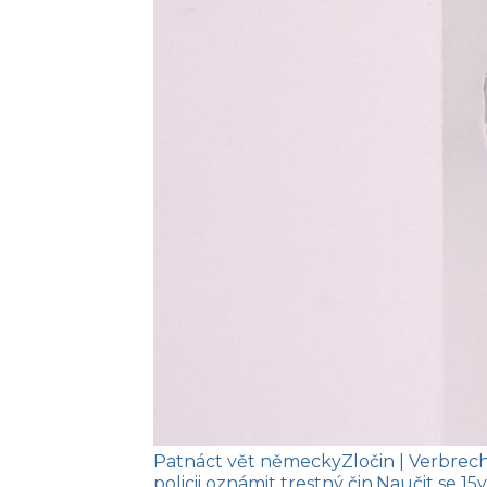
Patnáct vět německy
Zločin
| Verbrec
policii oznámit trestný čin.
Naučit se
15v