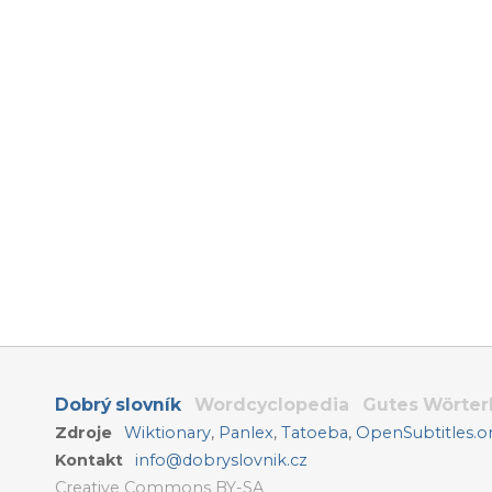
Dobrý slovník
Wordcyclopedia
Gutes Wörte
Zdroje
Wiktionary
,
Panlex
,
Tatoeba
,
OpenSubtitles.o
Kontakt
info@dobryslovnik.cz
Creative Commons BY-SA