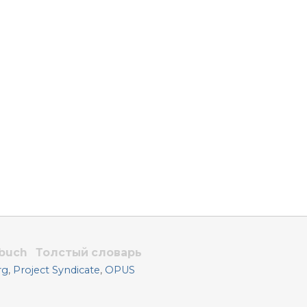
rbuch
Толстый словарь
rg
,
Project Syndicate
,
OPUS