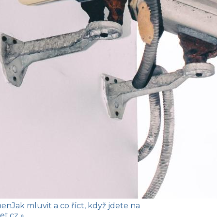
hen
Jak mluvit a co říct, když jdete na
et.cz »