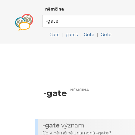
němčina
Gate
|
gates
|
Güte
|
Gote
NĚMČINA
-gate
-gate
význam
Co v němčině znamená
-gate
?