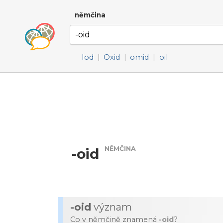
němčina
Iod
|
Oxid
|
omid
|
oil
NĚMČINA
-oid
-oid
význam
Co v němčině znamená
-oid
?