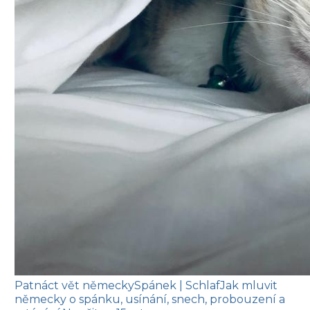
Patnáct vět německy
Spánek
| Schlaf
Jak mluvit
německy o spánku, usínání, snech, probouzení a