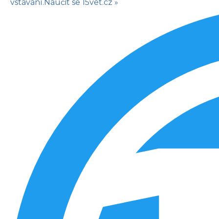
vstávání.
Naučit se
15vet.cz »