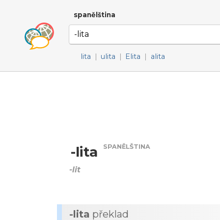
spanělština
lita
|
ulita
|
Elita
|
alita
SPANĚLŠTINA
-lita
-lit
-lita
překlad