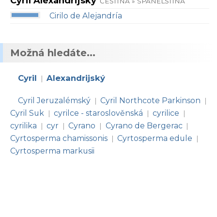
Cyril Alexandrijský
ČEŠTINA » SPANĚLŠTINA
Cirilo de Alejandría
Možná hledáte...
Cyril
Alexandrijský
|
Cyril Jeruzalémský
Cyril Northcote Parkinson
|
|
Cyril Suk
cyrilce - staroslověnská
cyrilice
|
|
|
cyrilika
cyr
Cyrano
Cyrano de Bergerac
|
|
|
|
Cyrtosperma chamissonis
Cyrtosperma edule
|
|
Cyrtosperma markusii