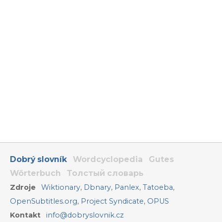
Dobrý slovník
Wordcyclopedia
Gutes
Wörterbuch
Толстый словарь
Zdroje
Wiktionary
,
Dbnary
,
Panlex
,
Tatoeba
,
OpenSubtitles.org
,
Project Syndicate
,
OPUS
Kontakt
info@dobryslovnik.cz