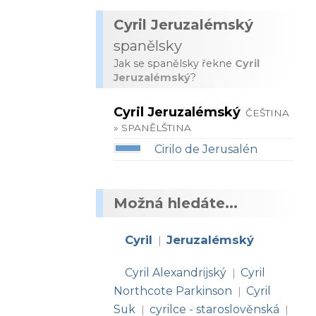
Cyril Jeruzalémský
spanělsky
Jak se spanělsky řekne
Cyril
Jeruzalémský
?
Cyril Jeruzalémský
ČEŠTINA
» SPANĚLŠTINA
Cirilo de Jerusalén
Možná hledáte...
Cyril
Jeruzalémský
|
Cyril Alexandrijský
Cyril
|
Northcote Parkinson
Cyril
|
Suk
cyrilce - staroslověnská
|
|