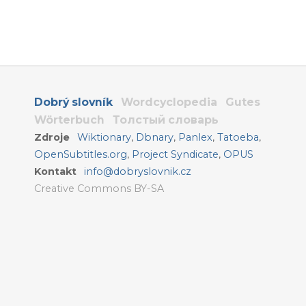
Dobrý slovník
Wordcyclopedia
Gutes
Wörterbuch
Толстый словарь
Zdroje
Wiktionary
,
Dbnary
,
Panlex
,
Tatoeba
,
OpenSubtitles.org
,
Project Syndicate
,
OPUS
Kontakt
info@dobryslovnik.cz
Creative Commons BY-SA